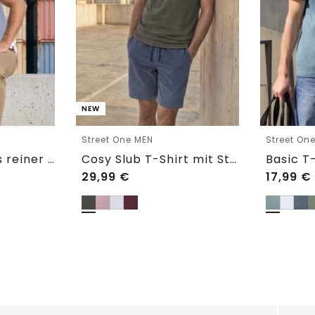
NEW
Street One MEN
Street On
Basic T-Shirt aus reiner Baumwolle
Cosy Slub T-Shirt mit Struktur
Basic T-
29,99
€
17,99
€