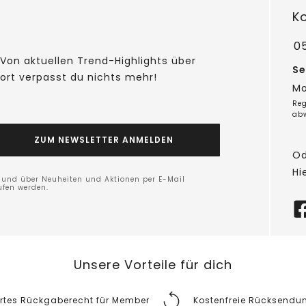
K
05
Von aktuellen Trend-Highlights über
Se
fort verpasst du nichts mehr!
Mo
Reg
ab
ZUM NEWSLETTER ANMELDEN
Od
Hi
n und über Neuheiten und Aktionen per E-Mail
ufen werden.
Unsere Vorteile für dich
rtes Rückgaberecht für Member
Kostenfreie Rücksendu