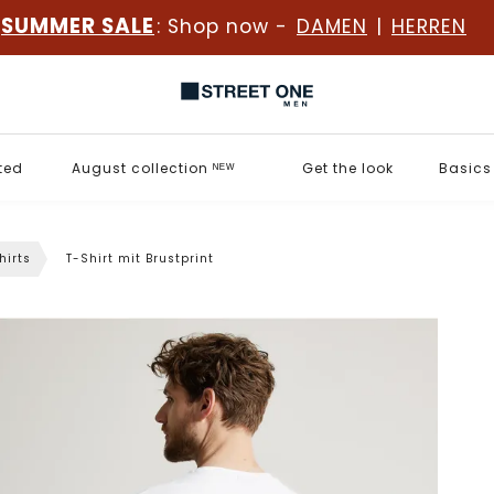
SUMMER SALE
: Shop now -
DAMEN
|
HERREN
ted
August collection ᴺᴱᵂ
Get the look
Basics
hirts
T-Shirt mit Brustprint