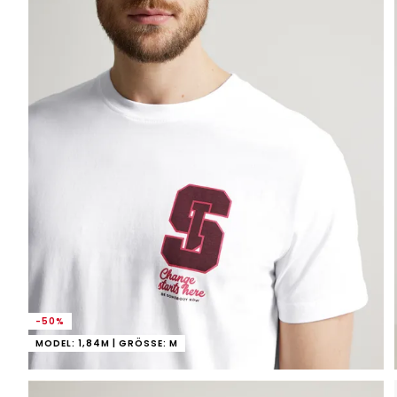
-50%
MODEL: 1,84M | GRÖSSE: M