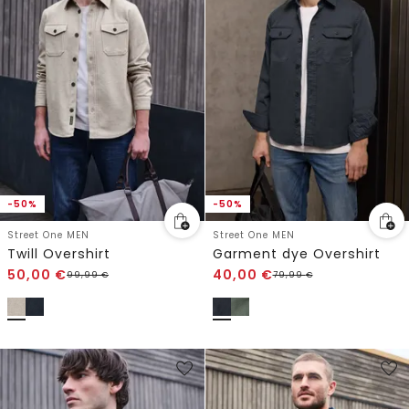
-50%
-50%
Street One MEN
Street One MEN
Twill Overshirt
Garment dye Overshirt
50,00
€
40,00
€
99,99
€
79,99
€