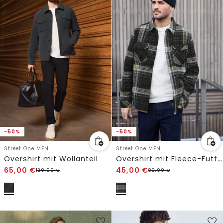
-50%
-50%
Street One MEN
Street One MEN
Overshirt mit Wollanteil
Overshirt mit Fleece-Futter
65,00
€
45,00
€
129,99
€
89,99
€