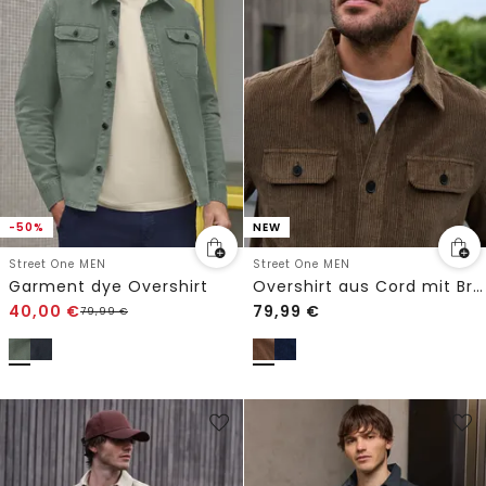
-50%
NEW
Street One MEN
Street One MEN
Garment dye Overshirt
Overshirt aus Cord mit Brusttaschen
40,00
€
79,99
€
79,99
€