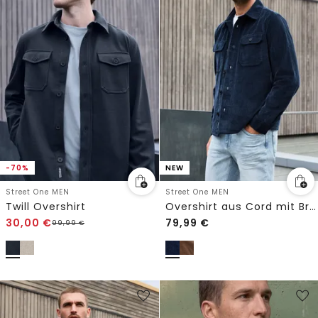
-70%
NEW
Street One MEN
Street One MEN
Twill Overshirt
Overshirt aus Cord mit Brusttaschen
30,00
€
79,99
€
99,99
€