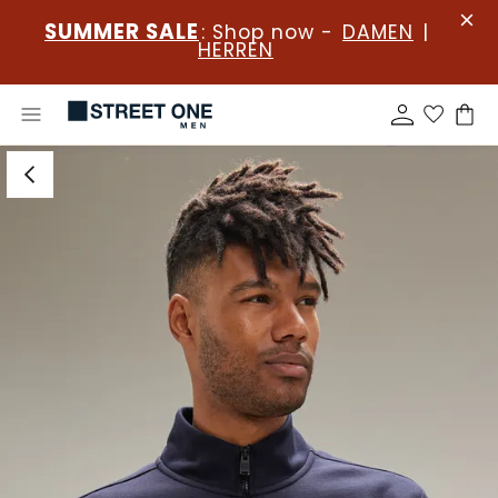
SUMMER SALE
: Shop now -
DAMEN
|
HERREN