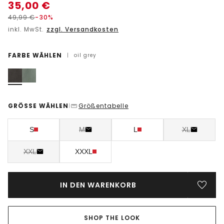
35,00
€
49,99
€
-30%
inkl. MwSt.
zzgl. Versandkosten
FARBE WÄHLEN
|
oil grey
GRÖSSE WÄHLEN
Größentabelle
|
S
M
L
XL
XXL
XXXL
IN DEN WARENKORB
SHOP THE LOOK