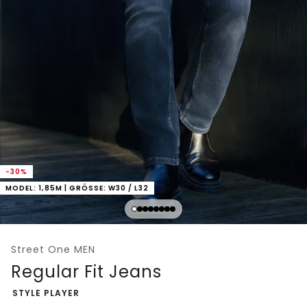
-30%
MODEL: 1,85M | GRÖSSE: W30 / L32
Street One MEN
Regular Fit Jeans
-
STYLE PLAYER