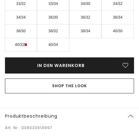
33/32
33/34
34/30
34/32
34/34
36/30
36/32
36/34
38/30
38/32
38/34
40/30
40/32
40/34
IN DEN WARENKORB
SHOP THE LOOK
Produktbeschreibung
Art. Nr.: D38033914997