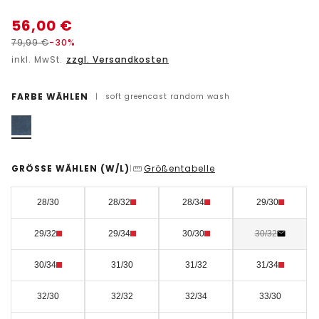
56,00
€
79,99
€
-30%
inkl. MwSt.
zzgl. Versandkosten
FARBE WÄHLEN
|
soft greencast random wash
GRÖSSE WÄHLEN
(W/L)
Größentabelle
|
28/30
28/32
28/34
29/30
29/32
29/34
30/30
30/32
30/34
31/30
31/32
31/34
32/30
32/32
32/34
33/30