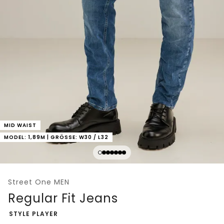
MID WAIST
MODEL: 1,89M | GRÖSSE: W30 / L32
Street One MEN
Regular Fit Jeans
-
STYLE PLAYER