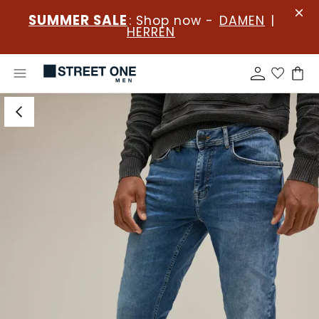
SUMMER SALE
: Shop now -
DAMEN
|
HERREN