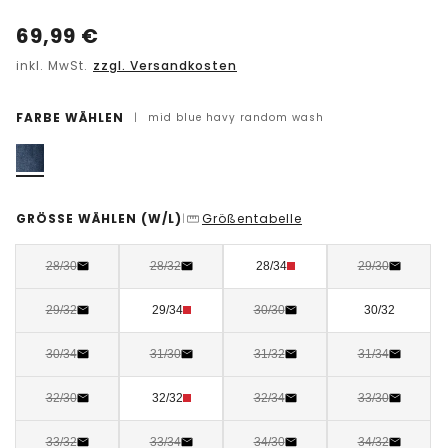
69,99
€
inkl. MwSt.
zzgl. Versandkosten
FARBE WÄHLEN
|
mid blue havy random wash
GRÖSSE WÄHLEN
(W/L)
Größentabelle
|
28/30
28/32
28/34
29/30
29/32
29/34
30/30
30/32
30/34
31/30
31/32
31/34
32/30
32/32
32/34
33/30
33/32
33/34
34/30
34/32