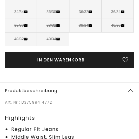
34/34
36/30
36/32
36/34
38/30
38/32
38/34
40/30
40/32
40/34
IN DEN WARENKORB
Produktbeschreibung
Art. Nr.: D37599414772
Highlights
Regular Fit Jeans
Middle Waist, Slim Legs