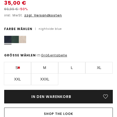
35,00
€
69,99
€
-50%
inkl. MwSt.
zzgl. Versandkosten
FARBE WÄHLEN
|
nightside blue
GRÖSSE WÄHLEN
Größentabelle
|
S
M
L
XL
XXL
XXXL
IN DEN WARENKORB
SHOP THE LOOK