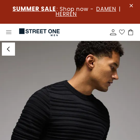
SUMMER SALE
: Shop now -
DAMEN
|
HERREN