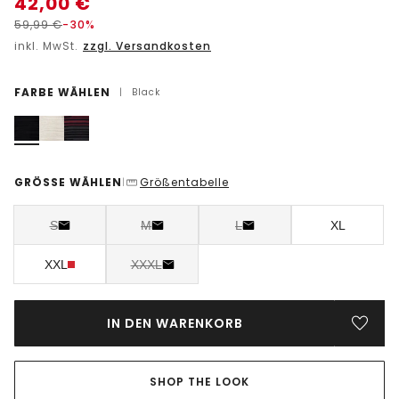
42,00
€
59,99
€
-30%
inkl. MwSt.
zzgl. Versandkosten
FARBE WÄHLEN
|
Black
GRÖSSE WÄHLEN
Größentabelle
|
S
M
L
XL
XXL
XXXL
IN DEN WARENKORB
SHOP THE LOOK