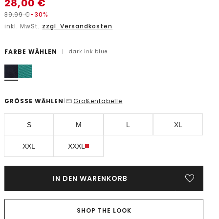
28,00
€
39,99
€
-30%
inkl. MwSt.
zzgl. Versandkosten
FARBE WÄHLEN
|
dark ink blue
GRÖSSE WÄHLEN
Größentabelle
|
S
M
L
XL
XXL
XXXL
IN DEN WARENKORB
SHOP THE LOOK