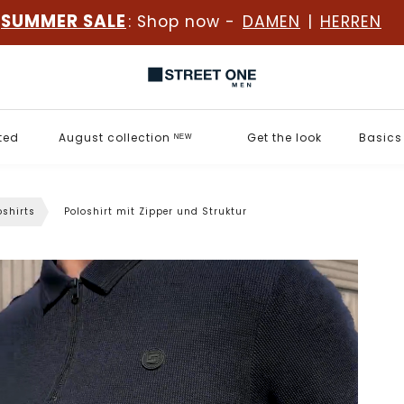
SUMMER SALE
: Shop now -
DAMEN
|
HERREN
ted
August collection ᴺᴱᵂ
Get the look
Basics
oshirts
Poloshirt mit Zipper und Struktur