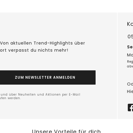
K
05
Von aktuellen Trend-Highlights über
Se
fort verpasst du nichts mehr!
Mo
Reg
ab
ZUM NEWSLETTER ANMELDEN
Od
Hi
n und über Neuheiten und Aktionen per E-Mail
ufen werden.
Unsere Vorteile für dich