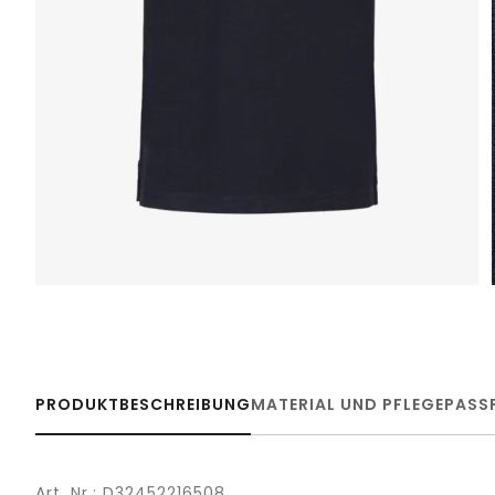
PRODUKTBESCHREIBUNG
MATERIAL UND PFLEGE
PASS
Art. Nr.: D32452216508