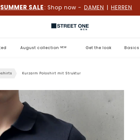
SUMMER SALE
: Shop now -
DAMEN
|
HERREN
ted
August collection ᴺᴱᵂ
Get the look
Basics
oshirts
Kurzarm Poloshirt mit Struktur