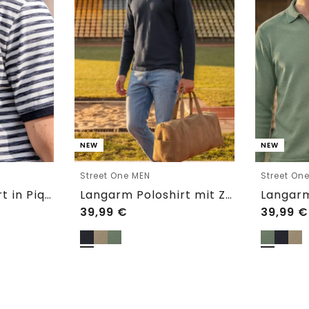
NEW
NEW
Street One MEN
Street On
Kurzarm Poloshirt in Piquéstruktur
Langarm Poloshirt mit Zipperdetail
39,99
€
39,99
€