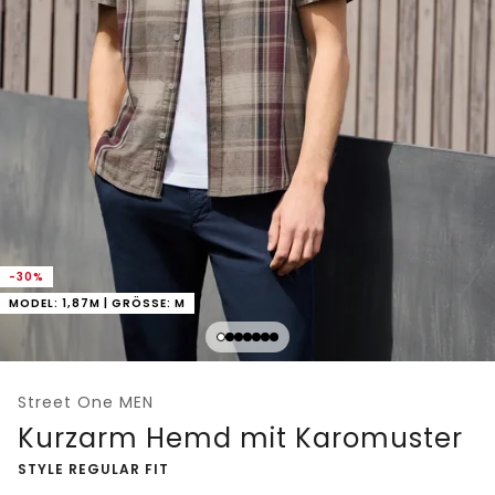
-30%
MODEL: 1,87M | GRÖSSE: M
Street One MEN
Kurzarm Hemd mit Karomuster
-
STYLE REGULAR FIT