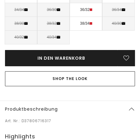
34/34
36/30
36/32
36/34
38/30
38/32
38/34
40/30
40/32
40/34
IN DEN WARENKORB
SHOP THE LOOK
Produktbeschreibung
Art. Nr.: D37806716317
Highlights