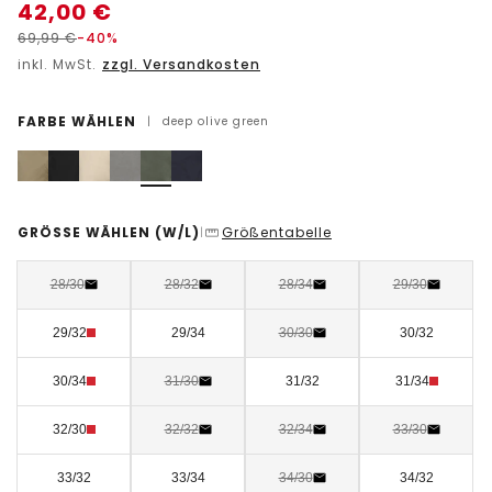
42,00
€
69,99
€
-40%
inkl. MwSt.
zzgl. Versandkosten
FARBE WÄHLEN
|
deep olive green
GRÖSSE WÄHLEN
(W/L)
Größentabelle
|
28/30
28/32
28/34
29/30
29/32
29/34
30/30
30/32
30/34
31/30
31/32
31/34
32/30
32/32
32/34
33/30
33/32
33/34
34/30
34/32