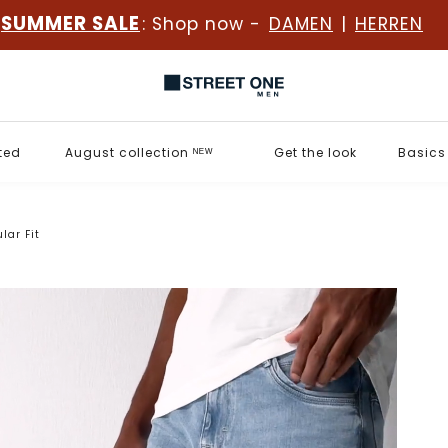
SUMMER SALE
: Shop now -
DAMEN
|
HERREN
ted
August collection ᴺᴱᵂ
Get the look
Basics
lar Fit