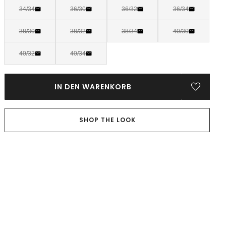
34/34
36/30
36/32
36/34
38/30
38/32
38/34
40/30
40/32
40/34
IN DEN WARENKORB
SHOP THE LOOK