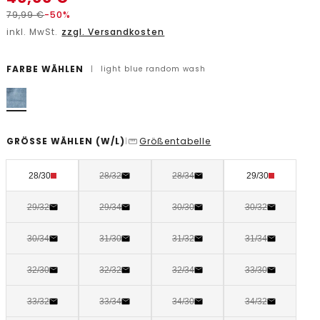
79,99
€
-50%
inkl. MwSt.
zzgl. Versandkosten
FARBE WÄHLEN
|
light blue random wash
GRÖSSE WÄHLEN
(W/L)
Größentabelle
|
28/30
28/32
28/34
29/30
29/32
29/34
30/30
30/32
30/34
31/30
31/32
31/34
32/30
32/32
32/34
33/30
33/32
33/34
34/30
34/32