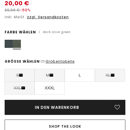
20,00
€
39,99
€
-50%
inkl. MwSt.
zzgl. Versandkosten
FARBE WÄHLEN
|
dark olive green
GRÖSSE WÄHLEN
Größentabelle
|
S
M
L
XL
XXL
XXXL
IN DEN WARENKORB
SHOP THE LOOK