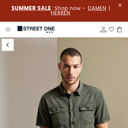
SUMMER SALE
: Shop now -
DAMEN
|
HERREN