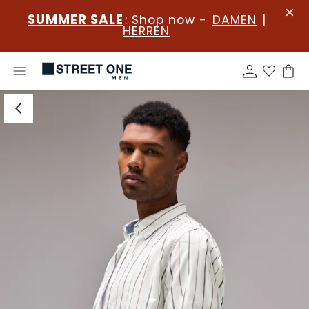
SUMMER SALE
: Shop now -
DAMEN
|
HERREN