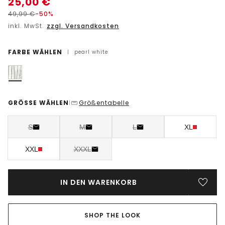
25,00
€
49,99
€
-50%
inkl. MwSt.
zzgl. Versandkosten
FARBE WÄHLEN
|
pearl white
GRÖSSE WÄHLEN
Größentabelle
|
S
M
L
XL
XXL
XXXL
IN DEN WARENKORB
SHOP THE LOOK