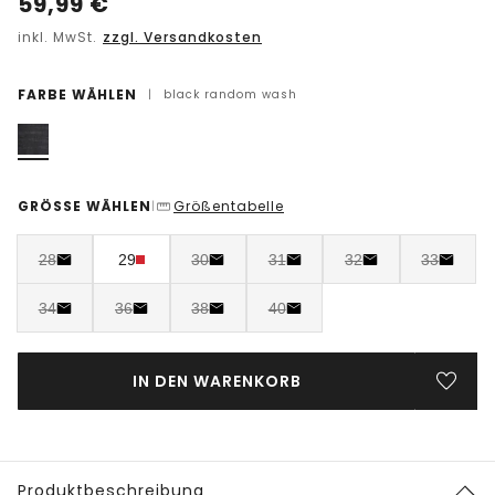
59,99
€
inkl. MwSt.
zzgl. Versandkosten
FARBE WÄHLEN
|
black random wash
GRÖSSE WÄHLEN
Größentabelle
|
28
29
30
31
32
33
34
36
38
40
IN DEN WARENKORB
Produktbeschreibung