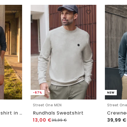
-67%
NEW
Street One MEN
Street On
Crewneck Sweatshirt in Unifarbe
Rundhals Sweatshirt
13,00
€
39,99
€
39,99
€