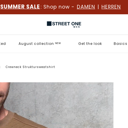
SUMMER SALE
: Shop now -
DAMEN
|
HERREN
ted
August collection ᴺᴱᵂ
Get the look
Basics
Crewneck Struktursweatshirt