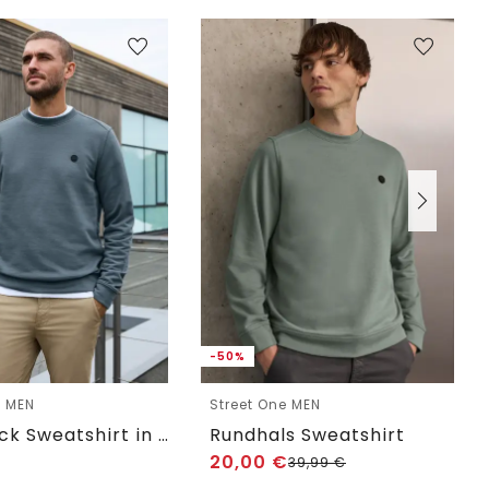
-50%
e MEN
Street One MEN
Crewneck Sweatshirt in Unifarbe
Rundhals Sweatshirt
20,00
€
39,99
€