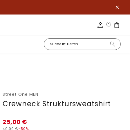
Street One MEN
Crewneck Struktursweatshirt
25,00
€
49,99
€
-50%