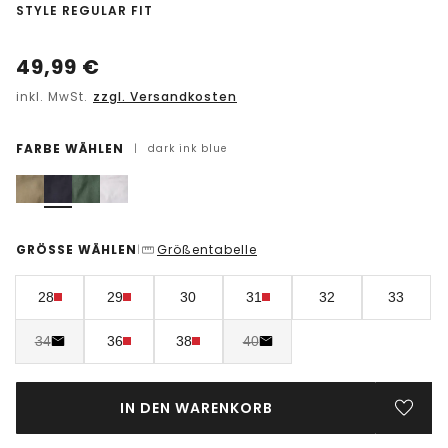
-
STYLE REGULAR FIT
49,99
€
inkl. MwSt.
zzgl. Versandkosten
FARBE WÄHLEN
|
dark ink blue
GRÖSSE WÄHLEN
Größentabelle
|
28
29
30
31
32
33
34
36
38
40
IN DEN WARENKORB