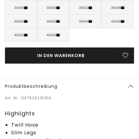
34/34
36/30
36/32
36/34
38/30
38/32
38/34
40/30
40/32
40/34
IN DEN WARENKORB
Produktbeschreibung
Art. Nr.: D37826216154
Highlights
Twill Hose
Slim Legs