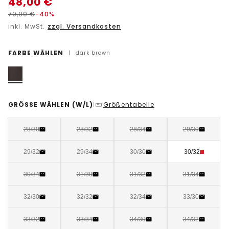
48,00
€
79,99
€
-40%
inkl. MwSt.
zzgl. Versandkosten
FARBE WÄHLEN
|
dark brown
GRÖSSE WÄHLEN
(W/L)
Größentabelle
|
28/30
28/32
28/34
29/30
29/32
29/34
30/30
30/32
30/34
31/30
31/32
31/34
32/30
32/32
32/34
33/30
33/32
33/34
34/30
34/32