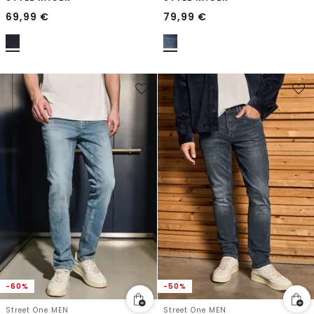
69,99
€
79,99
€
-60%
-50%
Street One MEN
Street One MEN