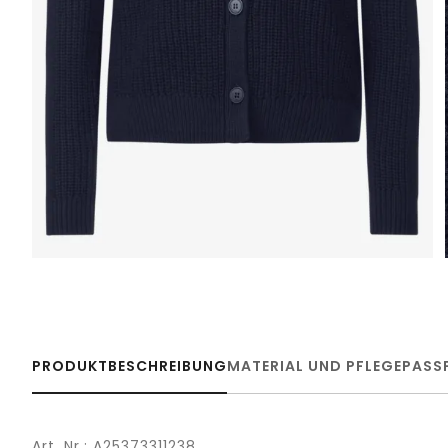
PRODUKTBESCHREIBUNG
MATERIAL UND PFLEGE
PASS
Art. Nr.: A25373311238