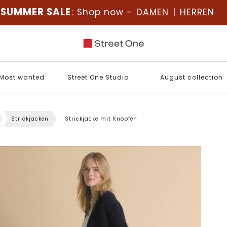
SUMMER SALE
: Shop now -
DAMEN
|
HERREN
Most wanted
Street One Studio
August collection
Strickjacken
Strickjacke mit Knöpfen