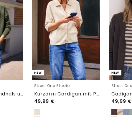
NEW
NEW
Street One Studio
Street On
Cardigan mit Rundhals und Zipper
Kurzarm Cardigan mit Polokragen
49,99
€
49,99
€