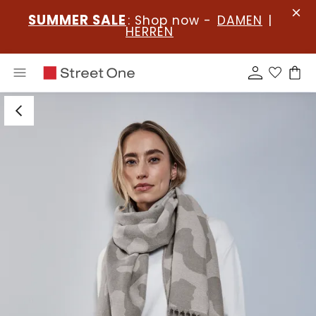
SUMMER SALE
: Shop now -
DAMEN
|
HERREN