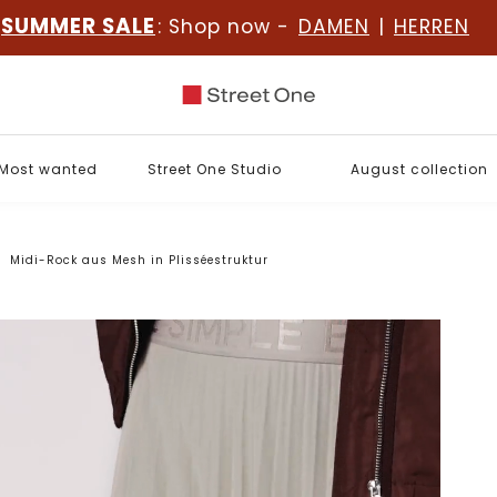
SUMMER SALE
: Shop now -
DAMEN
|
HERREN
Most wanted
Street One Studio
August collection
Midi-Rock aus Mesh in Plisséestruktur