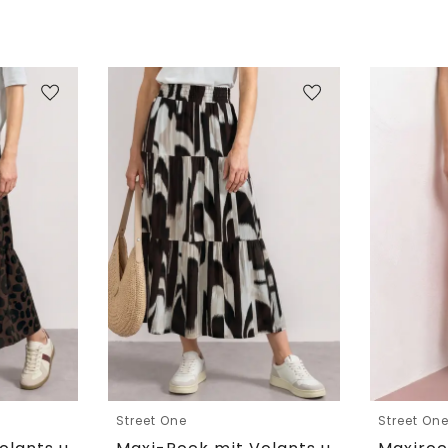
Street One
Street On