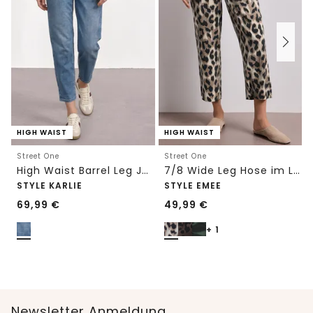
HIGH WAIST
HIGH WAIST
Street One
Street One
High Waist Barrel Leg Jeans im Loose Fit
7/8 Wide Leg Hose im Loose Fit mit Print
STYLE KARLIE
STYLE EMEE
69,99
€
49,99
€
+ 1
Newsletter Anmeldung