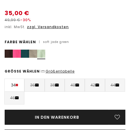
35,00
€
49,99
€
-30%
inkl. MwSt.
zzgl. Versandkosten
FARBE WÄHLEN
|
soft jade green
GRÖSSE WÄHLEN
Größentabelle
|
34
36
38
40
42
44
46
IN DEN WARENKORB