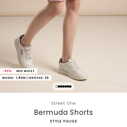
-40%
MID WAIST
MODEL: 1,80M | GRÖSSE: 36
Street One
Bermuda Shorts
-
STYLE YULIUS