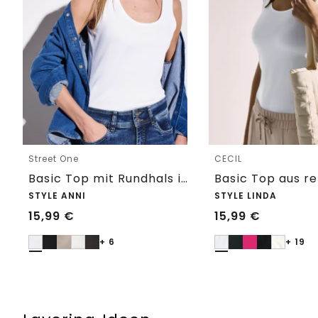
Street One
CECIL
Basic Top mit Rundhals in Unifarbe
STYLE ANNI
STYLE LINDA
15,99
€
15,99
€
+ 6
+ 19