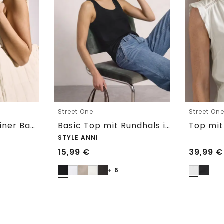
Street One
Street On
Basic Top aus reiner Baumwolle
Basic Top mit Rundhals in Unifarbe
STYLE ANNI
15,99
€
39,99
€
+ 6