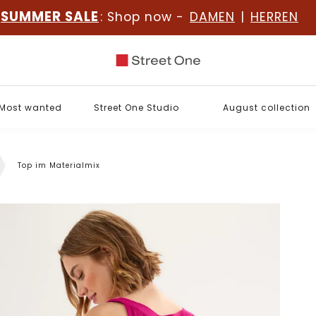
SUMMER SALE
: Shop now -
DAMEN
|
HERREN
Most wanted
Street One Studio
August collection
Top im Materialmix