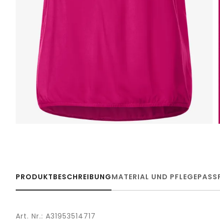
PRODUKTBESCHREIBUNG
MATERIAL UND PFLEGE
PASS
Art. Nr.: A31953514717