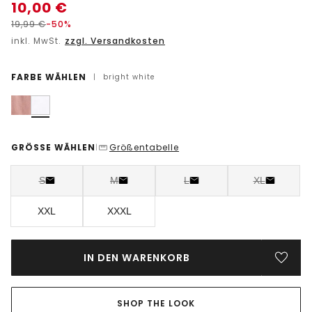
10,00
€
19,99
€
-50%
inkl. MwSt.
zzgl. Versandkosten
FARBE WÄHLEN
|
bright white
GRÖSSE WÄHLEN
Größentabelle
|
S
M
L
XL
XXL
XXXL
IN DEN WARENKORB
SHOP THE LOOK