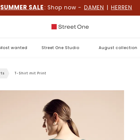
SUMMER SALE
: Shop now -
DAMEN
|
HERREN
Most wanted
Street One Studio
August collection
rts
T-Shirt mit Print