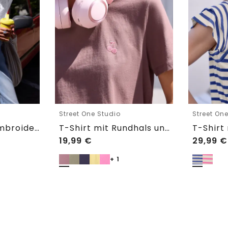
Street One Studio
Street On
Shirtbluse mit Embroidery-Front
T-Shirt mit Rundhals und Embroidery-Detail
19,99
€
29,99
€
+ 1