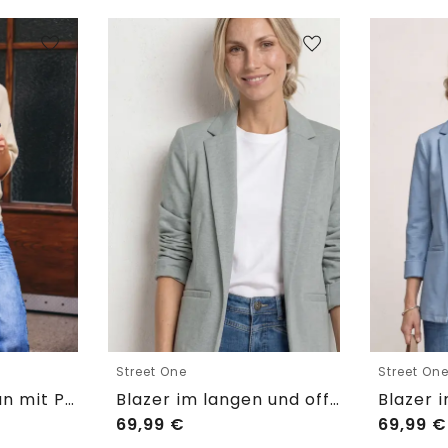
Street One
Street On
Kurzarm Cardigan mit Polokragen
Blazer im langen und offenen Schnitt
69,99
€
69,99
€