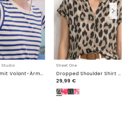
e Studio
Street One
T-Shirt mit Volant-Ärmeln und Print
Dropped Shoulder Shirt im Blusen-Look
29,99
€