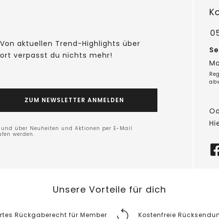
K
05
Von aktuellen Trend-Highlights über
Se
fort verpasst du nichts mehr!
Mo
Reg
ab
ZUM NEWSLETTER ANMELDEN
Od
Hi
n und über Neuheiten und Aktionen per E-Mail
ufen werden.
Unsere Vorteile für dich
rtes Rückgaberecht für Member
Kostenfreie Rücksendu