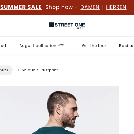
SUMMER SALE
: Shop now -
DAMEN
|
HERREN
ted
August collection ᴺᴱᵂ
Get the look
Basics
hirts
T-Shirt mit Brustprint