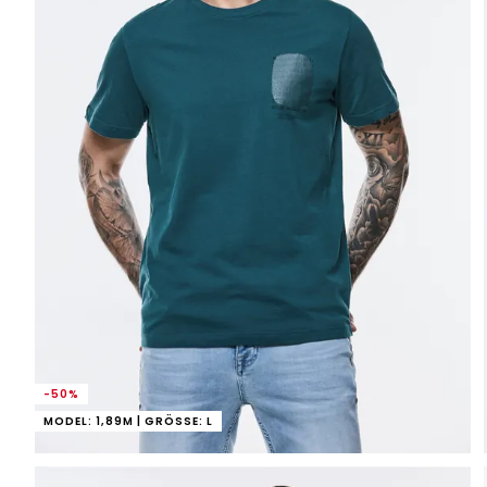
-50%
MODEL: 1,89M | GRÖSSE: L