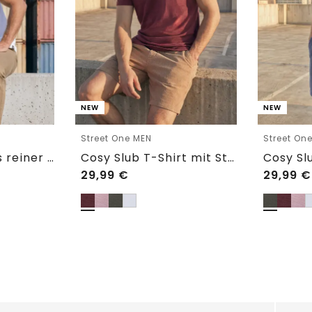
NEW
NEW
Street One MEN
Street On
Basic T-Shirt aus reiner Baumwolle
Cosy Slub T-Shirt mit Struktur
29,99
€
29,99
€