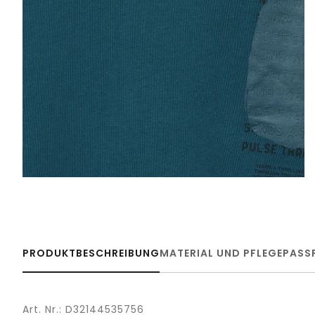
PRODUKTBESCHREIBUNG
MATERIAL UND PFLEGE
PASS
Art. Nr.: D32144535756