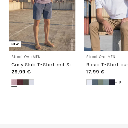
NEW
Street One MEN
Street One MEN
Cosy Slub T-Shirt mit Struktur
29,99
€
17,99
€
+ 8