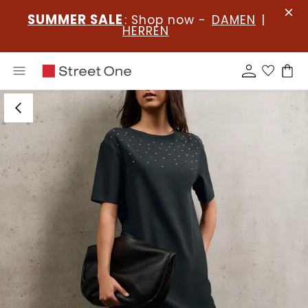
SUMMER SALE
: Shop now -
DAMEN
|
HERREN