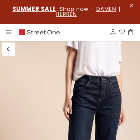
SUMMER SALE
: Shop now -
DAMEN
|
HERREN