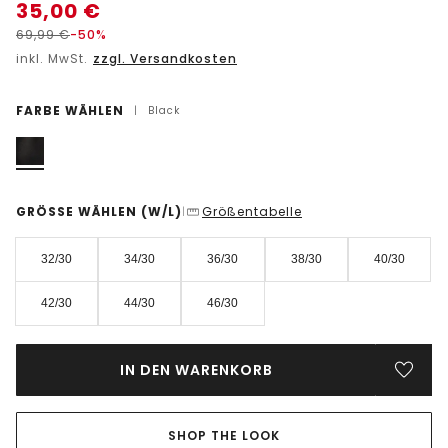
35,00
€
69,99
€
-50%
inkl. MwSt.
zzgl. Versandkosten
FARBE WÄHLEN
|
Black
GRÖSSE WÄHLEN
(W/L)
Größentabelle
|
32/30
34/30
36/30
38/30
40/30
42/30
44/30
46/30
IN DEN WARENKORB
SHOP THE LOOK