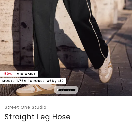
-50%
MID WAIST
MODEL: 1,76M | GRÖSSE: W36 / L30
Street One Studio
Straight Leg Hose