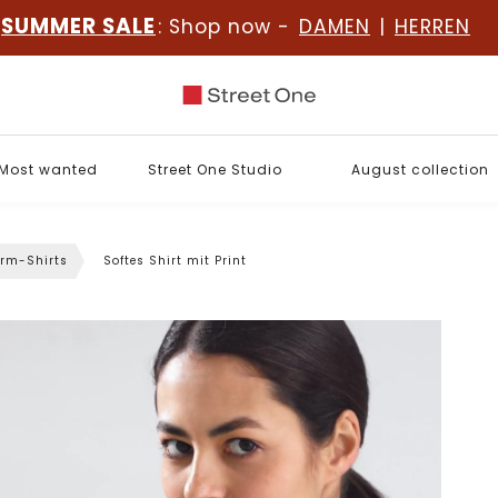
SUMMER SALE
: Shop now -
DAMEN
|
HERREN
Most wanted
Street One Studio
August collection
rm-Shirts
Softes Shirt mit Print