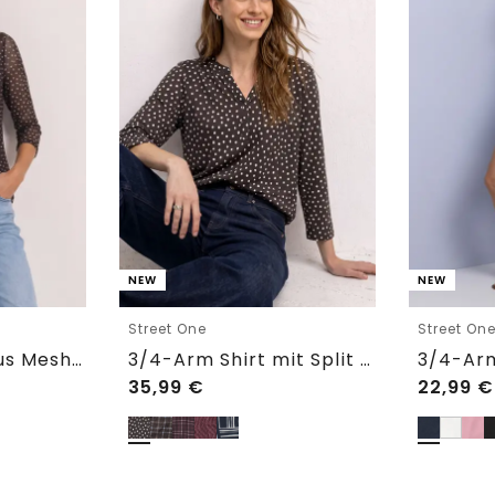
NEW
NEW
Street One
Street On
3/4-Arm Shirt aus Mesh mit Print
3/4-Arm Shirt mit Split Neck und Print
35,99
€
22,99
€