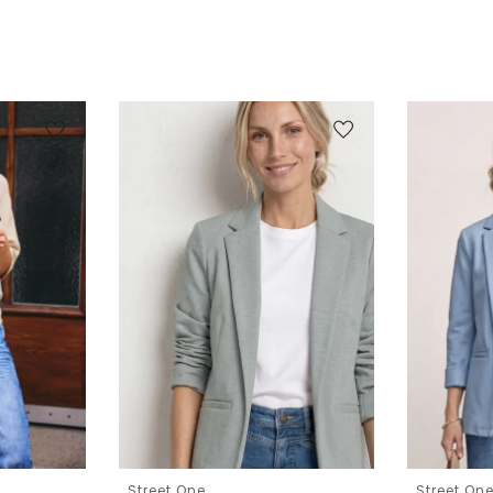
Street One
Street On