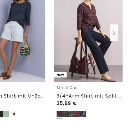
NEW
e
Street One
3/4-Arm Shirt mit U-Boot-Ausschnitt
3/4-Arm Shirt mit Split Neck und Print
35,99
€
+ 4