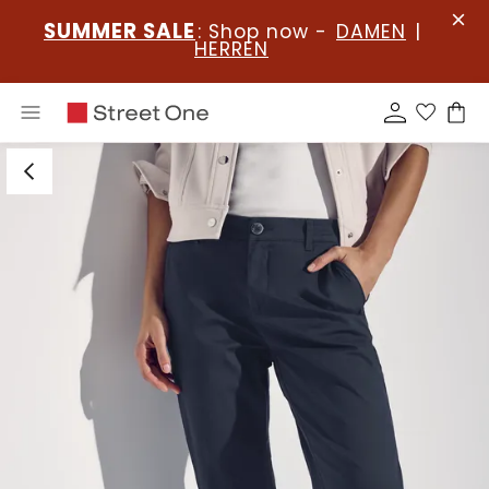
SUMMER SALE
: Shop now -
DAMEN
|
HERREN