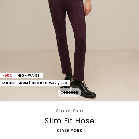
-50%
HIGH WAIST
MODEL: 1,80M | GRÖSSE: W36 / L30
Street One
Slim Fit Hose
-
STYLE YORK