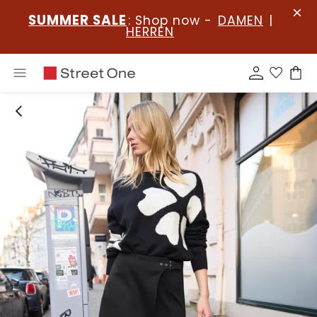
SUMMER SALE
: Shop now -
DAMEN
|
HERREN