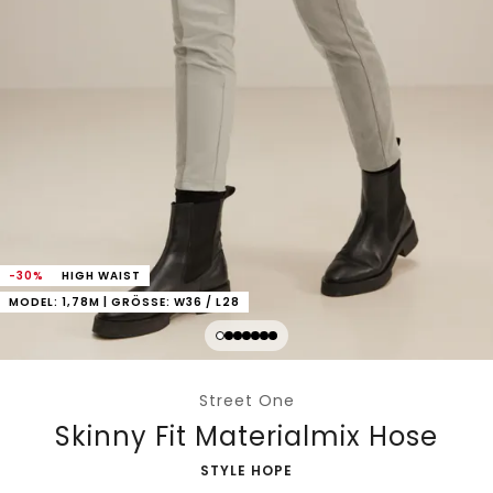
-30%
HIGH WAIST
MODEL: 1,78M | GRÖSSE: W36 / L28
Street One
Skinny Fit Materialmix Hose
-
STYLE HOPE