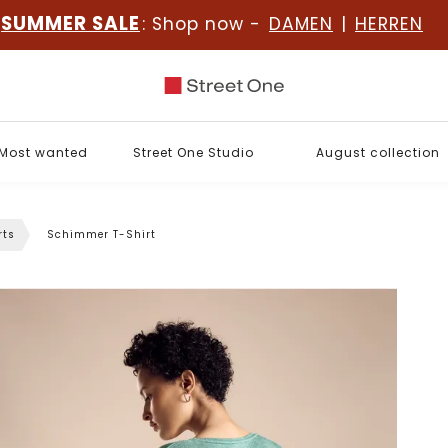
SUMMER SALE
: Shop now -
DAMEN
|
HERREN
Most wanted
Street One Studio
August collection
rts
Schimmer T-Shirt