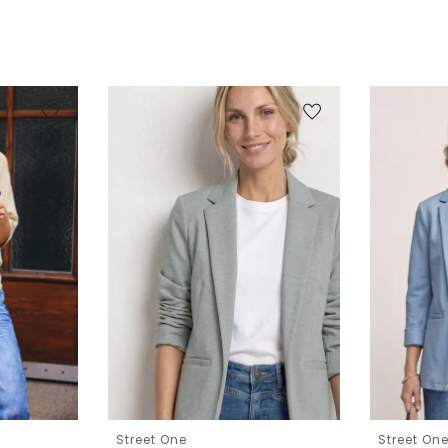
Street One
Street On