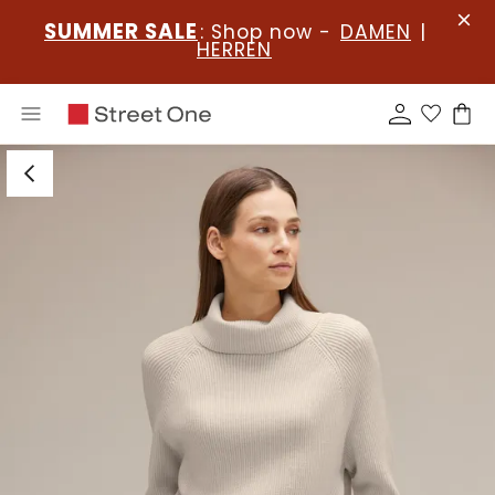
SUMMER SALE
: Shop now -
DAMEN
|
HERREN