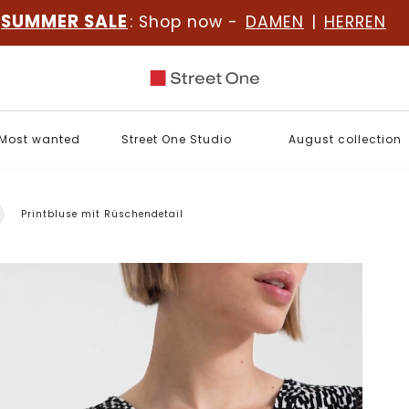
SUMMER SALE
: Shop now -
DAMEN
|
HERREN
Most wanted
Street One Studio
August collection
Printbluse mit Rüschendetail