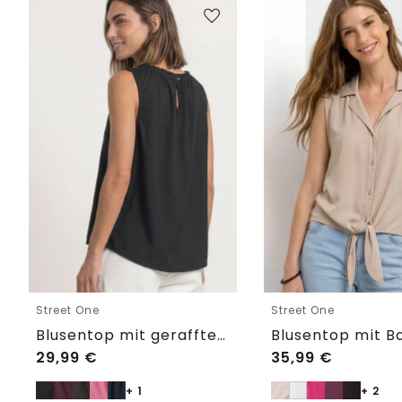
Street One
Street One
Blusentop mit gerafftem Rundhals
29,99
€
35,99
€
+ 1
+ 2