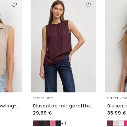
Street One
Street On
Blusentop mit Bowling-Kragen und Knoten
Blusentop mit gerafftem Rundhals
29,99
€
35,99
€
+ 1