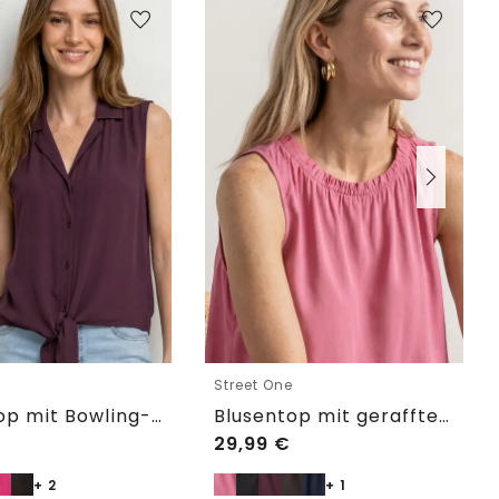
e
Street One
Blusentop mit Bowling-Kragen und Knoten
Blusentop mit gerafftem Rundhals
29,99
€
+ 2
+ 1