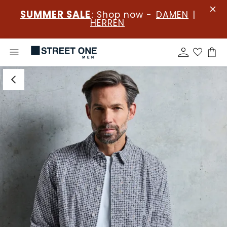
SUMMER SALE
: Shop now -
DAMEN
|
HERREN