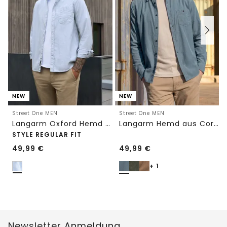
NEW
NEW
Street One MEN
Street One MEN
Langarm Oxford Hemd mit Streifenmuster
Langarm Hemd aus Cord in Unifarbe
STYLE REGULAR FIT
49,99
€
49,99
€
+ 1
Newsletter Anmeldung