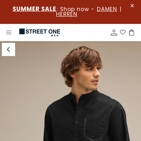
SUMMER SALE
: Shop now -
DAMEN
|
HERREN