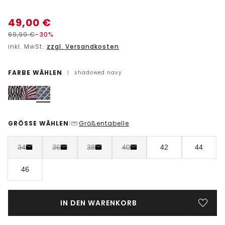
49,00
€
69,99
€
-30%
inkl. MwSt.
zzgl. Versandkosten
FARBE WÄHLEN
|
shadowed navy
GRÖSSE WÄHLEN
Größentabelle
|
34
36
38
40
42
44
46
IN DEN WARENKORB