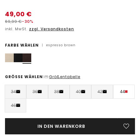
49,00
€
69,99
€
-30%
inkl. MwSt.
zzgl. Versandkosten
FARBE WÄHLEN
|
espresso brown
GRÖSSE WÄHLEN
Größentabelle
|
34
36
38
40
42
44
46
IN DEN WARENKORB