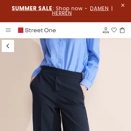
SUMMER SALE
: Shop now -
DAMEN
|
HERREN