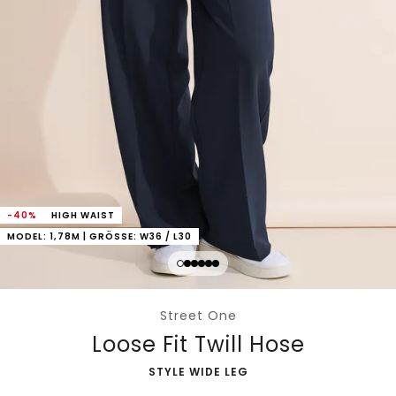
-40%
HIGH WAIST
MODEL: 1,78M | GRÖSSE: W36 / L30
Street One
Loose Fit Twill Hose
-
STYLE WIDE LEG