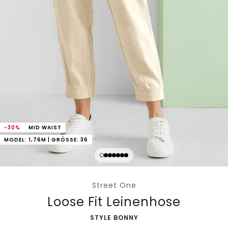
-30%
MID WAIST
MODEL: 1,76M | GRÖSSE: 36
Street One
Loose Fit Leinenhose
-
STYLE BONNY