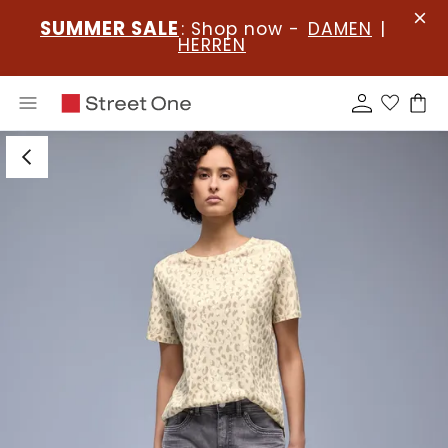
SUMMER SALE
: Shop now -
DAMEN
|
HERREN