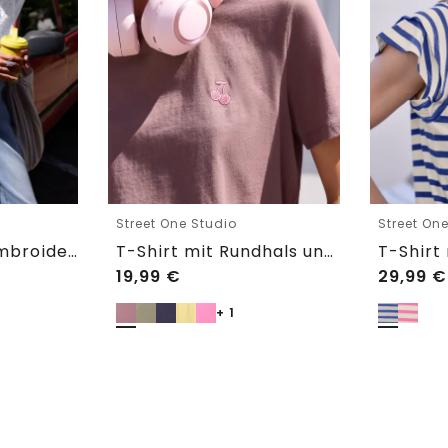
Street One Studio
Street On
Shirtbluse mit Embroidery-Front
T-Shirt mit Rundhals und Embroidery-Detail
19,99
€
29,99
€
+ 1