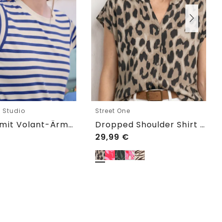
e Studio
Street One
T-Shirt mit Volant-Ärmeln und Print
Dropped Shoulder Shirt im Blusen-Look
29,99
€