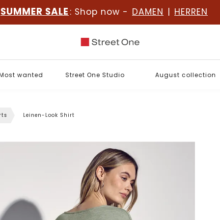
SUMMER SALE
: Shop now -
DAMEN
|
HERREN
Most wanted
Street One Studio
August collection
rts
Leinen-Look Shirt