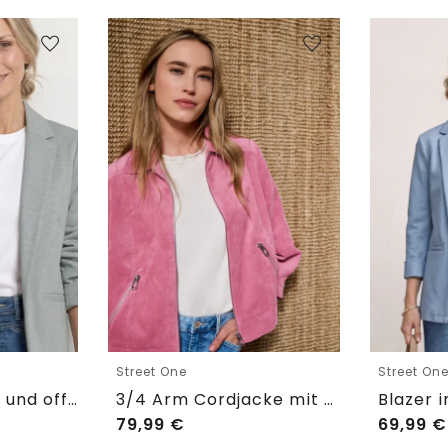
Street One
Street On
Blazer im langen und offenen Schnitt
3/4 Arm Cordjacke mit Hemdkragen
79,99
€
69,99
€